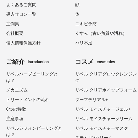
よくあるご質問
顔
導入サロン一覧
体
症例集
ニキビ予防
会社概要
くすみ（古い角質や汚れ）
個人情報保護方針
ハリ不足
ご紹介
コスメ
Introduction
cosmetics
リベルハーブピーリングと
リベル クリアグロウクレンジン
は？
グ
メカニズム
リベル クリアホイップフォーム
トリートメントの流れ
ダーマテリアル+
6つの特徴
リベル モイスチャージェル+
注意事項
リベル モイスチャークリーム
リベルシフォンピーリングと
リベル モイスチャーマスク
は？
ステム UVクリーム