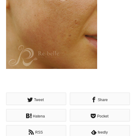
Tweet
Share
Hatena
Pocket
RSS
feedly