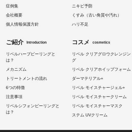
症例集
ニキビ予防
会社概要
くすみ（古い角質や汚れ）
個人情報保護方針
ハリ不足
ご紹介
コスメ
Introduction
cosmetics
リベルハーブピーリングと
リベル クリアグロウクレンジン
は？
グ
メカニズム
リベル クリアホイップフォーム
トリートメントの流れ
ダーマテリアル+
6つの特徴
リベル モイスチャージェル+
注意事項
リベル モイスチャークリーム
リベルシフォンピーリングと
リベル モイスチャーマスク
は？
ステム UVクリーム