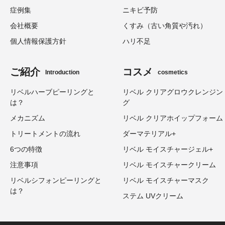
症例集
ニキビ予防
会社概要
くすみ（古い角質や汚れ）
個人情報保護方針
ハリ不足
ご紹介
コスメ
Introduction
cosmetics
リベルハーブピーリングと
リベル クリアグロウクレンジン
は？
グ
メカニズム
リベル クリアホイップフォーム
トリートメントの流れ
ダーマテリアル+
6つの特徴
リベル モイスチャージェル+
注意事項
リベル モイスチャークリーム
リベルシフォンピーリングと
リベル モイスチャーマスク
は？
ステム UVクリーム