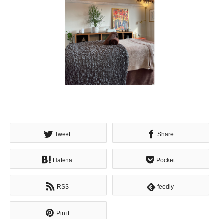
Tweet
Share
Hatena
Pocket
RSS
feedly
Pin it