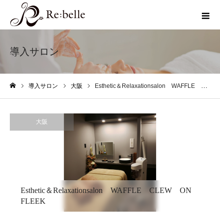
導入サロン
導入サロン
大阪
Esthetic＆Relaxationsalon WAFFLE CLEW ON FLEEK
ホーム
大阪
Esthetic＆Relaxationsalon WAFFLE CLEW ON
FLEEK