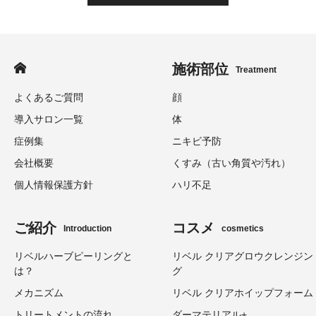
施術部位
Treatment
よくあるご質問
顔
導入サロン一覧
体
症例集
ニキビ予防
会社概要
くすみ（古い角質や汚れ）
個人情報保護方針
ハリ不足
ご紹介
コスメ
Introduction
cosmetics
リベルハーブピーリングと
リベル クリアグロウクレンジン
は？
グ
メカニズム
リベル クリアホイップフォーム
トリートメントの流れ
ダーマテリアル+