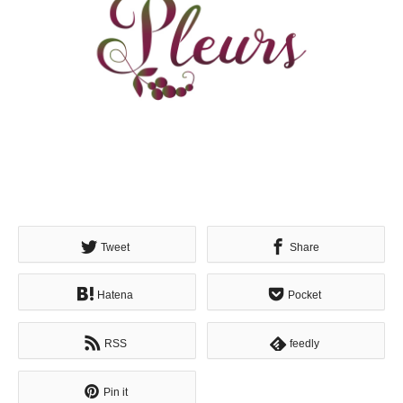
Tweet
Share
Hatena
Pocket
RSS
feedly
Pin it