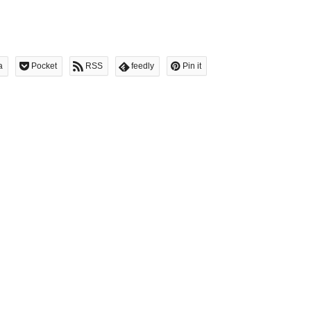
a
Pocket
RSS
feedly
Pin it