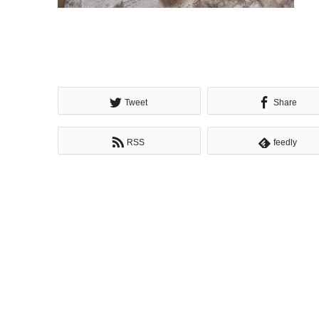
Tweet
Share
RSS
feedly