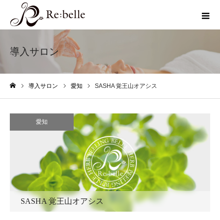
導入サロン
導入サロン
愛知
SASHA 覚王山オアシス
ホーム
愛知
SASHA 覚王山オアシス