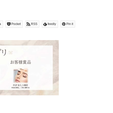
a
Pocket
RSS
feedly
Pin it