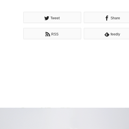
Tweet
Share
RSS
feedly