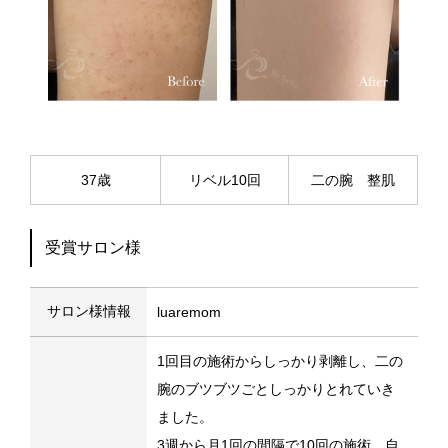
37歳
リベル10回
二の腕 整肌
受賞サロン様
サロン様情報
luaremom
1回目の施術からしっかり剥離し、二の
腕のブツブツごとしっかりとれていき
ました。
3週から月1回の間隔で10回の施術、自