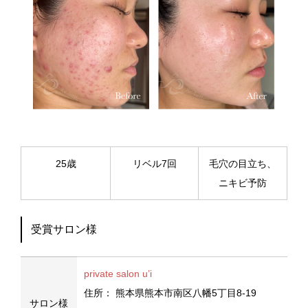
25歳
リベル7回
毛穴の目立ち、
ニキビ予防
受賞サロン様
private salon u’i
住所：
熊本県熊本市南区八幡5丁目8-19
サロン様