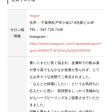
Vogue
住所：
千葉県松戸市小金17-8光新ビル4F
TEL：
047-718-7148
サロン様
情報
Instagram：
https://www.instagram.com/voguekitakogane?
igsh=MXRhOTJkYjI2enZkOQ%3D%3D
重いニキビに長く悩まれ、皮膚科での飲み薬
や塗り薬でもなかなか改善が見られず、とて
もお辛そうな状態でご来店されました。
「なんとか綺麗にしたい」というお気持ちに
応えたいと思い、肌状態をしっかり見極めな
がらハーブピーリングをご提案させていただ
きました。
回数を重ねるごとにお肌が少しずつ変化し、