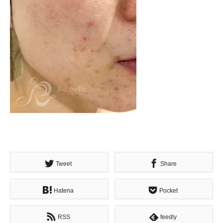
Tweet
Share
Hatena
Pocket
RSS
feedly