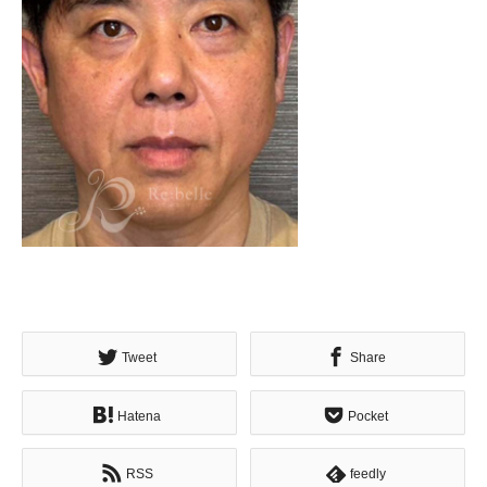
Tweet
Share
Hatena
Pocket
RSS
feedly