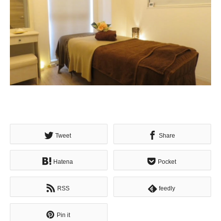
Tweet
Share
Hatena
Pocket
RSS
feedly
Pin it