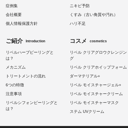
症例集
ニキビ予防
会社概要
くすみ（古い角質や汚れ）
個人情報保護方針
ハリ不足
ご紹介
コスメ
Introduction
cosmetics
リベルハーブピーリングと
リベル クリアグロウクレンジン
は？
グ
メカニズム
リベル クリアホイップフォーム
トリートメントの流れ
ダーマテリアル+
6つの特徴
リベル モイスチャージェル+
注意事項
リベル モイスチャークリーム
リベルシフォンピーリングと
リベル モイスチャーマスク
は？
ステム UVクリーム