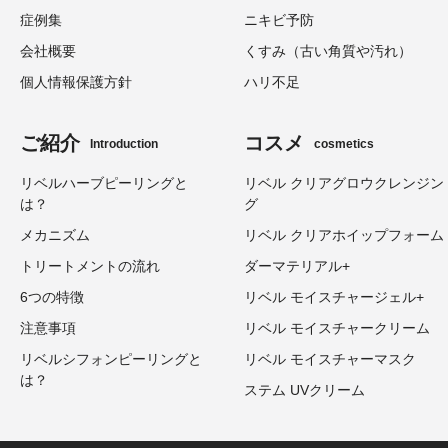
症例集
ニキビ予防
会社概要
くすみ（古い角質や汚れ）
個人情報保護方針
ハリ不足
ご紹介
コスメ
Introduction
cosmetics
リベルハーブピーリングと
リベル クリアグロウクレンジン
は？
グ
メカニズム
リベル クリアホイップフォーム
トリートメントの流れ
ダーマテリアル+
6つの特徴
リベル モイスチャージェル+
注意事項
リベル モイスチャークリーム
リベルシフォンピーリングと
リベル モイスチャーマスク
は？
ステム UVクリーム