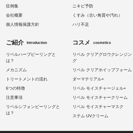
症例集
ニキビ予防
会社概要
くすみ（古い角質や汚れ）
個人情報保護方針
ハリ不足
ご紹介
コスメ
Introduction
cosmetics
リベルハーブピーリングと
リベル クリアグロウクレンジン
は？
グ
メカニズム
リベル クリアホイップフォーム
トリートメントの流れ
ダーマテリアル+
6つの特徴
リベル モイスチャージェル+
注意事項
リベル モイスチャークリーム
リベルシフォンピーリングと
リベル モイスチャーマスク
は？
ステム UVクリーム