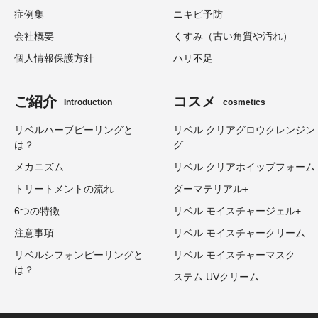
症例集
ニキビ予防
会社概要
くすみ（古い角質や汚れ）
個人情報保護方針
ハリ不足
ご紹介
コスメ
Introduction
cosmetics
リベルハーブピーリングと
リベル クリアグロウクレンジン
は？
グ
メカニズム
リベル クリアホイップフォーム
トリートメントの流れ
ダーマテリアル+
6つの特徴
リベル モイスチャージェル+
注意事項
リベル モイスチャークリーム
リベルシフォンピーリングと
リベル モイスチャーマスク
は？
ステム UVクリーム