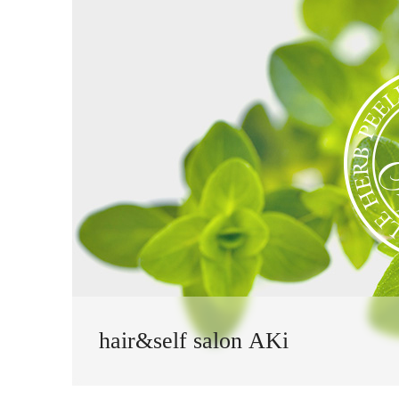
hair&self salon AKi