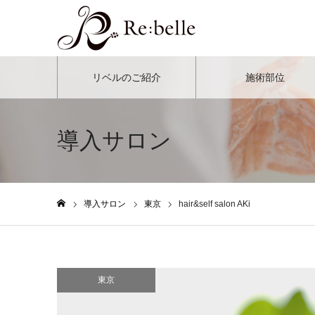
リベルのご紹介
施術部位
導入サロン
導入サロン
東京
hair&self salon AKi
ホーム
東京