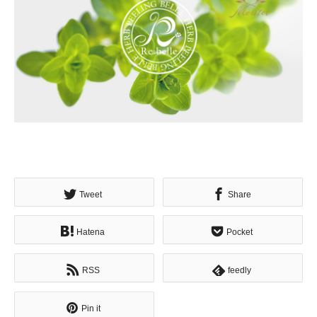
Tweet
Share
Hatena
Pocket
RSS
feedly
Pin it