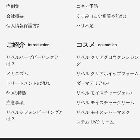
症例集
ニキビ予防
会社概要
くすみ（古い角質や汚れ）
個人情報保護方針
ハリ不足
ご紹介
コスメ
Introduction
cosmetics
リベルハーブピーリングと
リベル クリアグロウクレンジン
は？
グ
メカニズム
リベル クリアホイップフォーム
トリートメントの流れ
ダーマテリアル+
6つの特徴
リベル モイスチャージェル+
注意事項
リベル モイスチャークリーム
リベルシフォンピーリングと
リベル モイスチャーマスク
は？
ステム UVクリーム