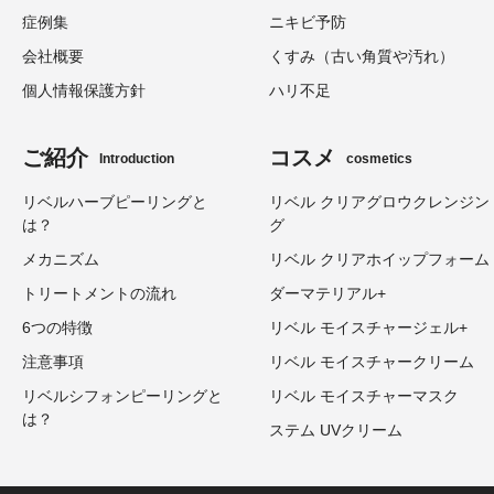
症例集
ニキビ予防
会社概要
くすみ（古い角質や汚れ）
個人情報保護方針
ハリ不足
ご紹介
コスメ
Introduction
cosmetics
リベルハーブピーリングと
リベル クリアグロウクレンジン
は？
グ
メカニズム
リベル クリアホイップフォーム
トリートメントの流れ
ダーマテリアル+
6つの特徴
リベル モイスチャージェル+
注意事項
リベル モイスチャークリーム
リベルシフォンピーリングと
リベル モイスチャーマスク
は？
ステム UVクリーム