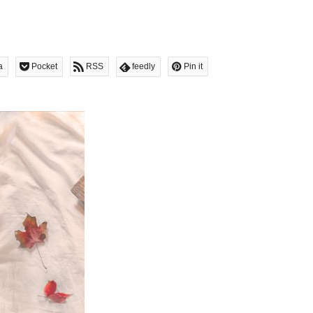
a
Pocket
RSS
feedly
Pin it