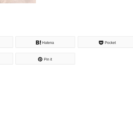
Hatena
Pocket
Pin it