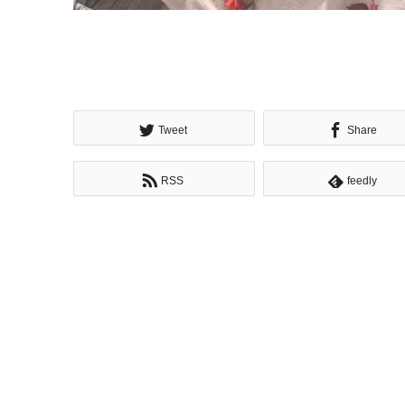
Tweet
Share
RSS
feedly