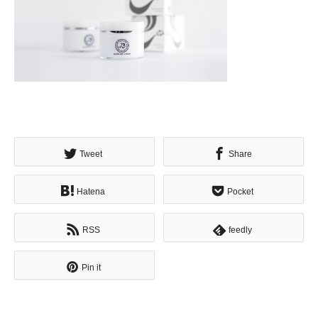
Tweet
Share
Hatena
Pocket
RSS
feedly
Pin it