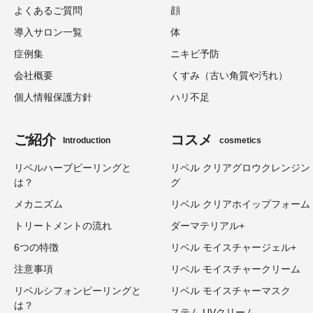
よくあるご質問
顔
導入サロン一覧
体
症例集
ニキビ予防
会社概要
くすみ（古い角質や汚れ）
個人情報保護方針
ハリ不足
ご紹介
コスメ
Introduction
cosmetics
リベルハーブピーリングと
リベル クリアグロウクレンジン
は？
グ
メカニズム
リベル クリアホイップフォーム
トリートメントの流れ
ダーマテリアル+
6つの特徴
リベル モイスチャージェル+
注意事項
リベル モイスチャークリーム
リベルシフォンピーリングと
リベル モイスチャーマスク
は？
ステム UVクリーム