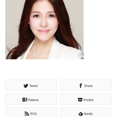
Tweet
Share
Hatena
Pocket
RSS
feedly